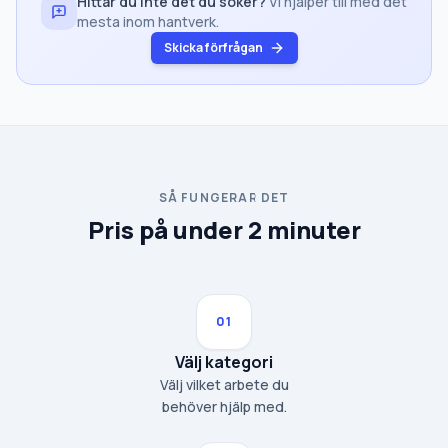
Hittar du inte det du söker?
Vi hjälper till med det
mesta inom hantverk.
Skicka förfrågan
SÅ FUNGERAR DET
Pris på under 2 minuter
01
Välj kategori
Välj vilket arbete du
behöver hjälp med.