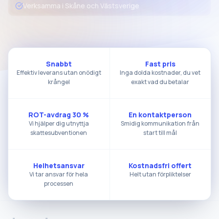
Verksamma i Skåne och Västsverige
Snabbt
Fast pris
Effektiv leverans utan onödigt
Inga dolda kostnader, du vet
krångel
exakt vad du betalar
ROT-avdrag 30 %
En kontaktperson
Vi hjälper dig utnyttja
Smidig kommunikation från
skattesubventionen
start till mål
Helhetsansvar
Kostnadsfri offert
Vi tar ansvar för hela
Helt utan förpliktelser
processen