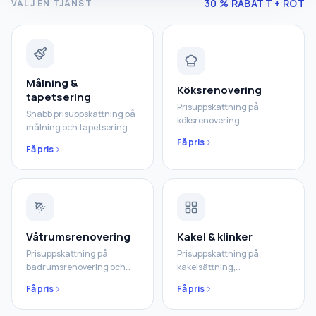
30 % RABATT + ROT
VÄLJ EN TJÄNST
Målning &
Köksrenovering
tapetsering
Prisuppskattning på
Snabb prisuppskattning på
köksrenovering
.
målning och tapetsering
.
Få pris
Få pris
Våtrumsrenovering
Kakel & klinker
Prisuppskattning på
Prisuppskattning på
badrumsrenovering och
kakelsättning,
våtrumsarbeten
.
klinkerläggning och
Få pris
Få pris
stenarbeten
.