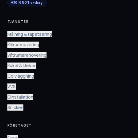
30 % ROT-avdrag
TJÄNSTER
Målning & tapetsering
Köksrenovering
Våtrumsrenovering
Kakel & klinker
Golvläggning
VVS
Elinstallation
Snickeri
FÖRETAGET
Start