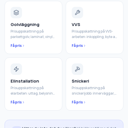
Golvläggning
VVS
Prisuppskattning på
Prisuppskattning på VVS-
parkettgolv, laminat, vinyl
arbeten: inkoppling, byte av
och golvslipning
.
armaturer, stopp, läckage
Få pris
Få pris
och flytt
.
Elinstallation
Snickeri
Prisuppskattning på
Prisuppskattning på
elarbeten: uttag, belysning,
snickerijobb: innerväggar,
spottar och ny grupp
.
undertak, lister, dörrar och
Få pris
Få pris
ombyggnader
.