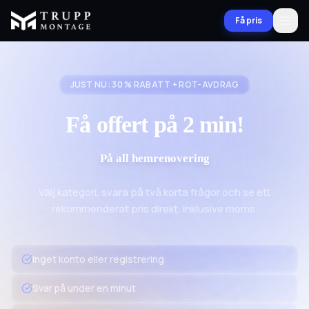
Få pris
JUST NU: 30 % RABATT + ROT-AVDRAG
Få offert på 2 min!
På all hemrenovering
Välj kategori, svara på två korta frågor och se ett
rekommenderat pris direkt, inklusive moms.
Inget konto eller registrering
Svar på under en minut